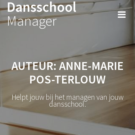
Dansschool
Spring
naar
Manager
inhoud
AUTEUR:
ANNE-MARIE
POS-TERLOUW
Helpt jouw bij het managen van jouw
dansschool.