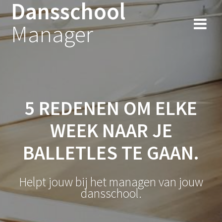
Dansschool
Spring
naar
Manager
inhoud
5 REDENEN OM ELKE
WEEK NAAR JE
BALLETLES TE GAAN.
Helpt jouw bij het managen van jouw
dansschool.