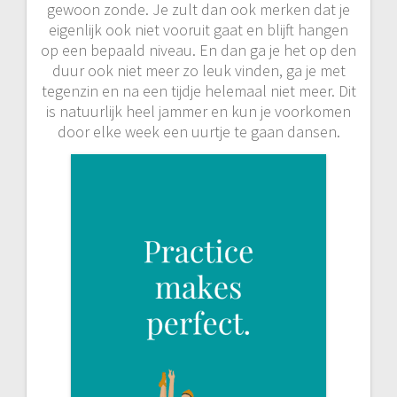
gewoon zonde. Je zult dan ook merken dat je
eigenlijk ook niet vooruit gaat en blijft hangen
op een bepaald niveau. En dan ga je het op den
duur ook niet meer zo leuk vinden, ga je met
tegenzin en na een tijdje helemaal niet meer. Dit
is natuurlijk heel jammer en kun je voorkomen
door elke week een uurtje te gaan dansen.