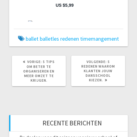
ballet
balletles
redenen
timemangement
VORIG
VOLGEND
VORIGE:
5 TIPS
VOLGENDE:
5
BERICHT:
BERICHT:
REDENEN WAAROM
OM BETER TE
KLANTEN JOUW
ORGANISEREN EN
DANSSCHOOL
MEER OMZET TE
KIEZEN.
KRIJGEN.
RECENTE BERICHTEN