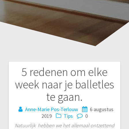
5 redenen om elke
Bericht
week naar je balletles
navigatie
te gaan.
Anne-Marie Pos-Terlouw
6 augustus
2019
Tips
0
Natuurlijk hebben we het allemaal ontzettend