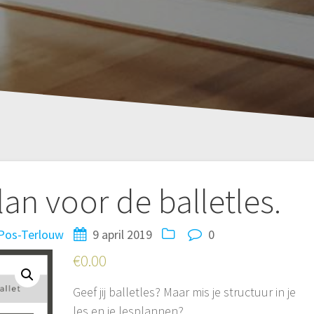
lan voor de balletles.
Pos-Terlouw
9 april 2019
0
€
0.00
Geef jij balletles? Maar mis je structuur in je
les en je lesplannen?