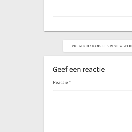
VOLGEND
VOLGENDE:
DANS LES REVIEW WE
BERICHT:
Geef een reactie
Reactie
*