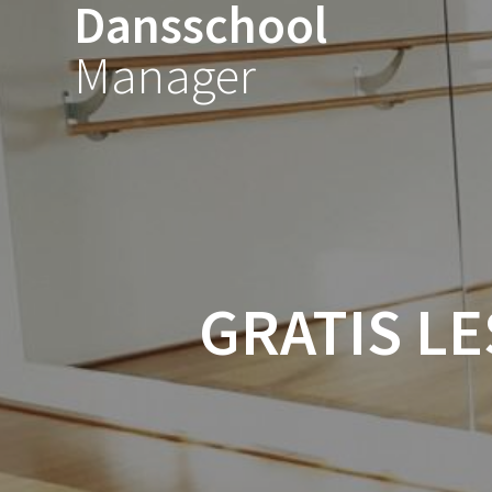
Dansschool
Spring
naar
Manager
inhoud
GRATIS L