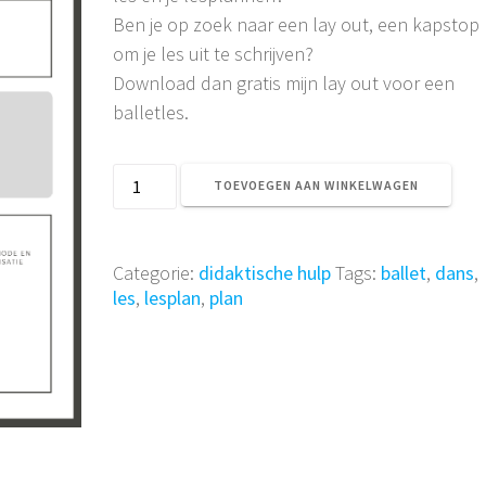
Ben je op zoek naar een lay out, een kapstop
om je les uit te schrijven?
Download dan gratis mijn lay out voor een
balletles.
Gratis
TOEVOEGEN AAN WINKELWAGEN
Lesplan
voor
de
Categorie:
didaktische hulp
Tags:
ballet
,
dans
,
balletles.
les
,
lesplan
,
plan
aantal