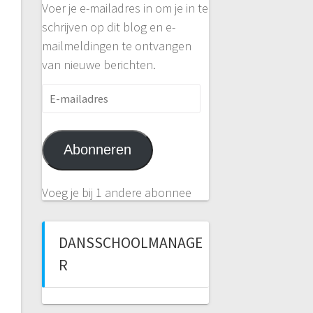
Voer je e-mailadres in om je in te
schrijven op dit blog en e-
mailmeldingen te ontvangen
van nieuwe berichten.
E-
mailadres
Abonneren
Voeg je bij 1 andere abonnee
DANSSCHOOLMANAGE
R