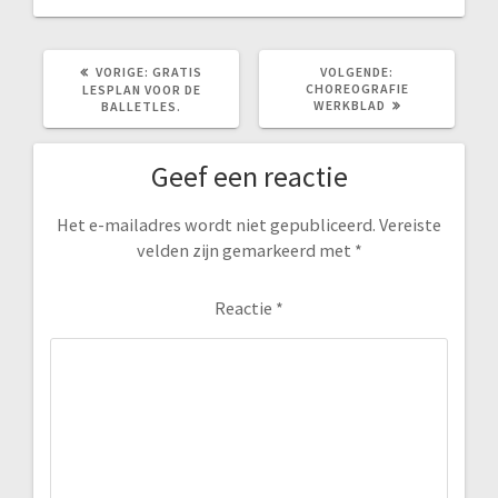
VORIG
VOLGEND
VORIGE:
GRATIS
VOLGENDE:
BERICHT:
BERICHT:
CHOREOGRAFIE
LESPLAN VOOR DE
WERKBLAD
BALLETLES.
Geef een reactie
Het e-mailadres wordt niet gepubliceerd.
Vereiste
velden zijn gemarkeerd met
*
Reactie
*